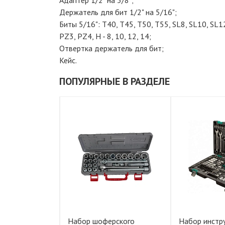
Адаптер 1/2" на 3/8";
Держатель для бит 1/2" на 5/16";
Биты 5/16": T40, Т45, Т50, Т55, SL8, SL10, SL1
PZ3, PZ4, Н - 8, 10, 12, 14;
Отвертка держатель для бит;
Кейс.
ПОПУЛЯРНЫЕ В РАЗДЕЛЕ
ументов, 1/2",
Набор шоферского
Набор инстру