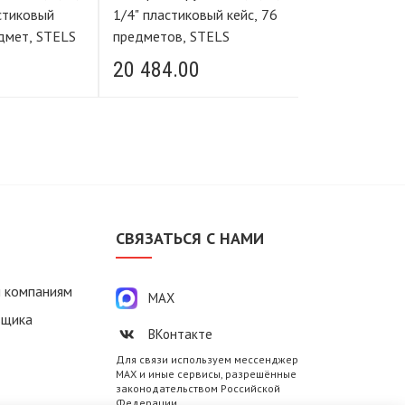
астиковый
1/4" пластиковый кейс, 76
1/4" пластиковы
едмет, STELS
предметов, STELS
предмета
20 484.00
3 399.00
М
СВЯЗАТЬСЯ С НАМИ
 компаниям
MAX
вщика
ВКонтакте
Для связи используем мессенджер
MAX и иные сервисы, разрешённые
законодательством Российской
Федерации.