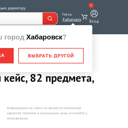
0
сьмо директору
Город:
Хабаровск
Вход
ш город
Хабаровск
?
ДА
ВЫБРАТЬ ДРУГОЙ
ментов, 1/2", 1/4"
 кейс, 82 предмета,
Информация на сайте не является публичной
офертой. Наличие и актуальные цены уточняйте у
менеджеров.