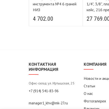
ковый кейс,
инструмента №4 6 граней
1/4", 3/8", п
тов
НИЗ
кейс, 216 пр
STELS
4 702.00
27 769.0
КОНТАКТНАЯ
КОМПАНИЯ
ИНФОРМАЦИЯ
Новости и акц
Офис-склад ул. Иртышская, 25
Статьи
+7 (914) 541-83-96
О нас
Фотогалерея
manager1_khv@mk-27.ru
Вакансии