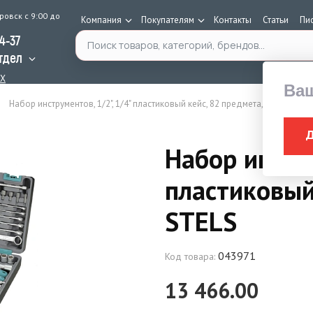
ровск с 9:00 до
Компания
Покупателям
Контакты
Статьи
Пи
Поиск по каталогу
34-37
тдел
AX
Ва
Набор инструментов, 1/2", 1/4" пластиковый кейс, 82 предмета, STELS
Набор инстру
пластиковый
STELS
043971
Код товара:
13 466.00