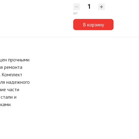
шт
В корзину
щен прочными
ля ремонта
. Комплект
для надежного
чие части
стали и
ками.