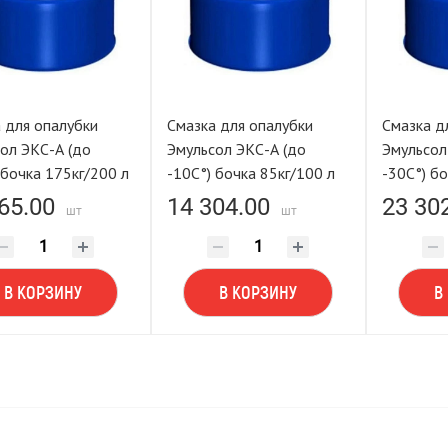
 для опалубки
Смазка для опалубки
Смазка д
ол ЭКС-А (до
Эмульсол ЭКС-А (до
Эмульсол
 бочка 175кг/200 л
-10С°) бочка 85кг/100 л
-30С°) бо
65.00
14 304.00
23 30
шт
шт
В КОРЗИНУ
В КОРЗИНУ
В