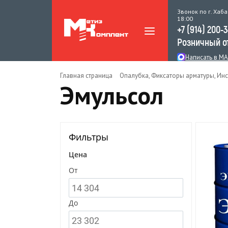
Звонок по г. Хаба
18:00
+7 (914) 200-
Розничный о
Написать в M
Главная страница
Опалубка, Фиксаторы арматуры, Инс
Эмульсол
Фильтры
Цена
От
До