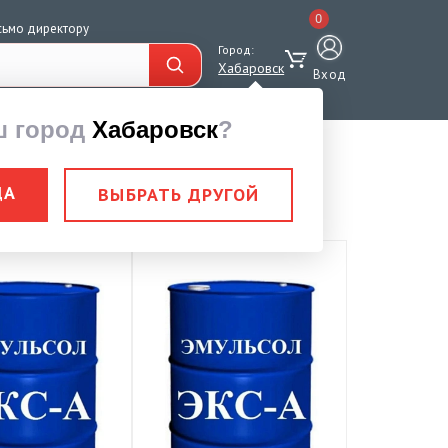
0
сьмо директору
Город:
Хабаровск
Вход
ш город
Хабаровск
?
ДА
ВЫБРАТЬ ДРУГОЙ