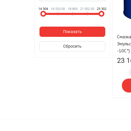
14 304
16 553.50
18 803
21 052.50
23 302
Смазка
Эмульс
-10С°)
23 1