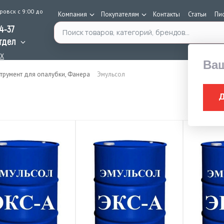
ровск с 9:00 до
Компания
Покупателям
Контакты
Статьи
Пи
Поиск по каталогу
34-37
тдел
AX
Ва
трумент для опалубки, Фанера
Эмульсол