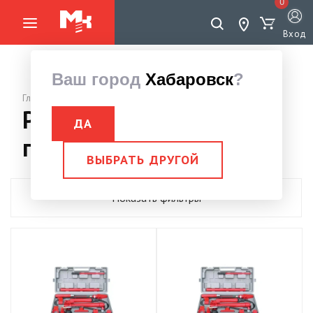
0
Вход
Ваш город
Хабаровск
?
Главная страница
Растяжки
ДА
гидравлические
ВЫБРАТЬ ДРУГОЙ
Показать фильтры