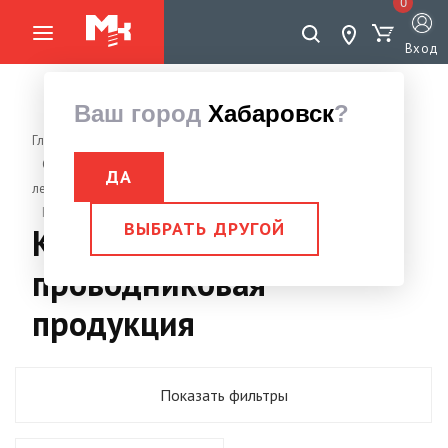
0
Вход
Ваш город
Хабаровск
?
Главная страница
Станки для гибки и резки арматуры, правильный,
ДА
ленточнопильный
Кабельно-проводниковая продукция
ВЫБРАТЬ ДРУГОЙ
Кабельно-
проводниковая
продукция
Показать фильтры