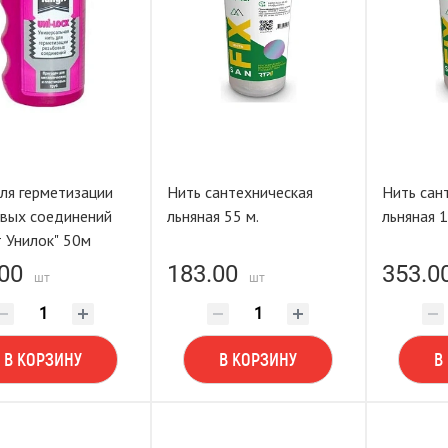
ля герметизации
Нить сантехническая
Нить сан
вых соединений
льняная 55 м.
льняная 1
"Тангит Унилок" 50м
00
183.00
353.0
шт
шт
В КОРЗИНУ
В КОРЗИНУ
В