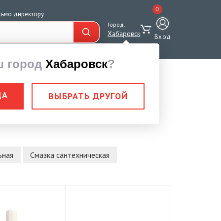
0
сьмо директору
Город:
Хабаровск
Вход
ш город
Хабаровск
?
мастерГель,
ДА
ВЫБРАТЬ ДРУГОЙ
ьная
Смазка сантехническая