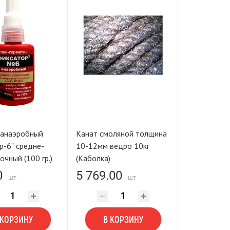
 анаэробный
Канат смоляной толщина
р-6" средне-
10-12мм ведро 10кг
чный (100 гр.)
(Каболка)
0
5 769.00
шт
шт
 КОРЗИНУ
В КОРЗИНУ