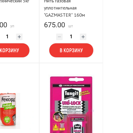
ехнический 5кг
Нить газовая
уплотнительная
"GAZMASTER" 160м
.00
675.00
уп
шт
 КОРЗИНУ
В КОРЗИНУ