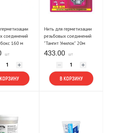
 герметизации
Нить для герметизации
х соединений
резьбовых соединений
 бокс 160 м
"Тангит Унилок" 20м
0
433.00
шт
шт
 КОРЗИНУ
В КОРЗИНУ