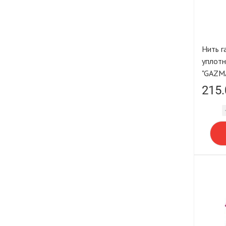
Нить г
уплотн
"GAZM
215.