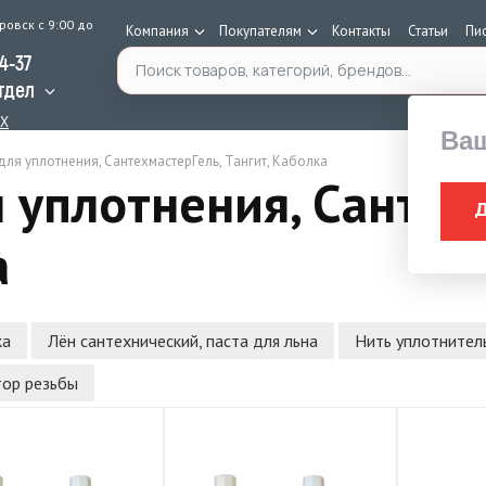
ровск с 9:00 до
Компания
Покупателям
Контакты
Статьи
Пи
Поиск по каталогу
34-37
тдел
AX
Ва
ля уплотнения, СантехмастерГель, Тангит, Каболка
 уплотнения, Сантех
а
ка
Лён сантехнический, паста для льна
Нить уплотнител
ор резьбы