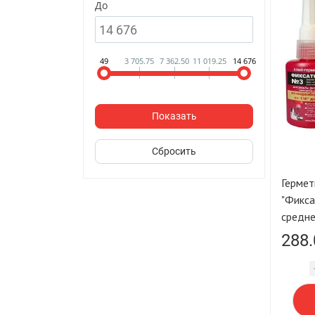
До
49
3 705.75
7 362.50
11 019.25
14 676
Гермет
"Фикса
288.