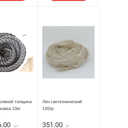
оляной толщина
Лен сантехнический
ковка 20кг
100гр
)
6.00
351.00
шт
уп