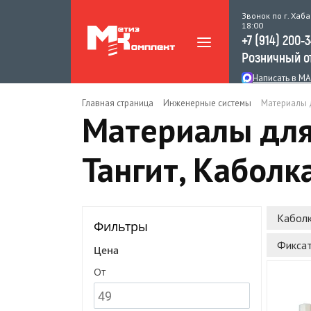
Звонок по г. Хаба
18:00
+7 (914) 200-
Розничный о
Написать в M
Главная страница
Инженерные системы
Материалы д
Материалы для
Тангит, Каболк
Кабол
Фильтры
Фиксат
Цена
От