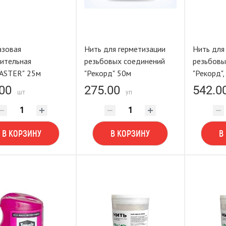
азовая
Нить для герметизации
Нить для
ительная
резьбовых соединений
резьбовы
ASTER" 25м
"Рекорд" 50м
"Рекорд",
00
275.00
542.0
шт
уп
В КОРЗИНУ
В КОРЗИНУ
В