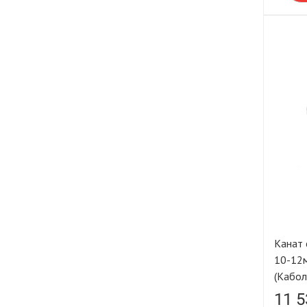
Канат
10-12м
(Кабол
11 5