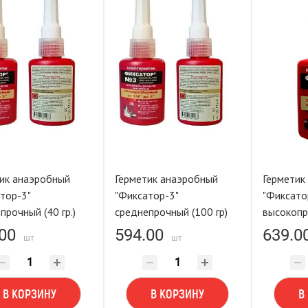
ик анаэробный
Герметик анаэробный
Герметик
тор-3"
"Фиксатор-3"
"Фиксато
среднепрочный (40 гр.)
среднепрочный (100 гр)
высокопро
00
594.00
639.0
шт
шт
В КОРЗИНУ
В КОРЗИНУ
В