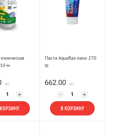
техническая
Паста Aquaflax nano 270
10 м.
гр
0
662.00
шт
шт
 КОРЗИНУ
В КОРЗИНУ