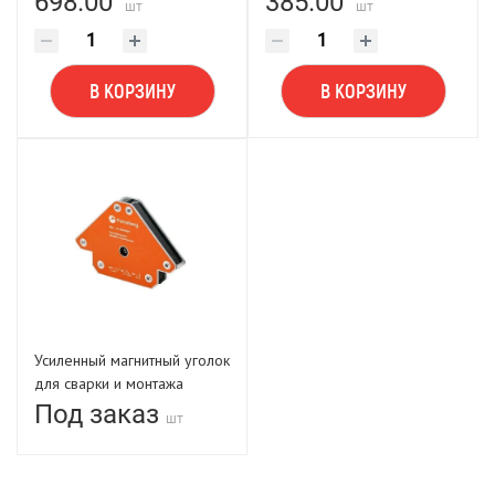
698.00
385.00
шт
шт
В КОРЗИНУ
В КОРЗИНУ
Усиленный магнитный уголок
для сварки и монтажа
конструкций для 3 углов
Под заказ
шт
Forceberg, усилие до 50 кг