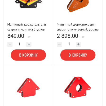
Магнитный держатель для
Магнитный держатель для
сварки и монтажа 3 углов
сварки отключаемый, усилие
отключаемый, усилие до 25
до 24 кг
849.00
2 898.00
шт
шт
кг (LASTING TOOLS)
В КОРЗИНУ
В КОРЗИНУ