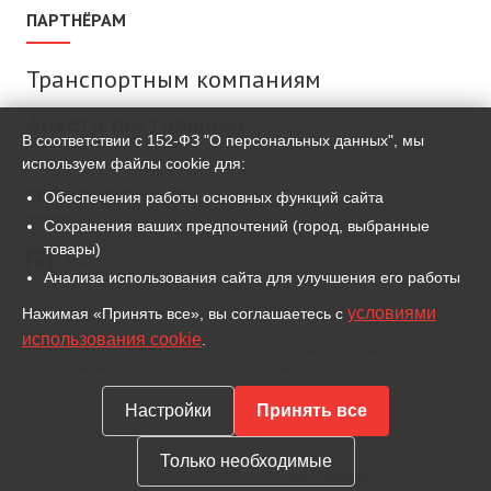
ПАРТНЁРАМ
Транспортным компаниям
Анкета поставщика
В соответствии с 152-ФЗ "О персональных данных", мы
используем файлы cookie для:
СВЯЗАТЬСЯ С НАМИ
Обеспечения работы основных функций сайта
Сохранения ваших предпочтений (город, выбранные
товары)
MAX
Анализа использования сайта для улучшения его работы
условиями
Нажимая «Принять все», вы соглашаетесь с
ВКонтакте
использования cookie
.
Для связи используем мессенджер MAX и иные сервисы,
разрешённые законодательством Российской Федерации.
Настройки
Принять все
Только необходимые
© 2007 — 2026 ООО «Метиз Комплект»