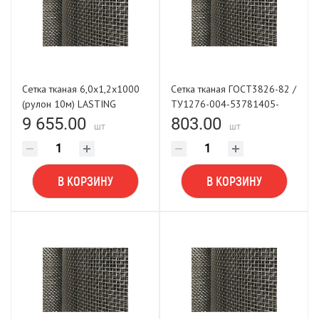
Сетка тканая 6,0х1,2х1000
Сетка тканая ГОСТ3826-82 /
(рулон 10м) LASTING
ТУ1276-004-53781405-
TOOLS
2001 0,5х0,25х1000
9 655.00
803.00
шт
шт
В КОРЗИНУ
В КОРЗИНУ