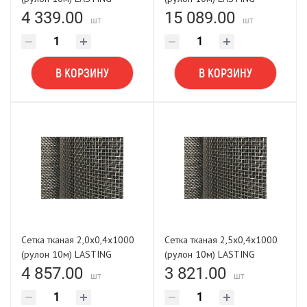
TOOLS
TOOLS
4 339.00
15 089.00
шт
шт
В КОРЗИНУ
В КОРЗИНУ
Сетка тканая 2,0х0,4х1000
Сетка тканая 2,5х0,4х1000
(рулон 10м) LASTING
(рулон 10м) LASTING
TOOLS
TOOLS
4 857.00
3 821.00
шт
шт