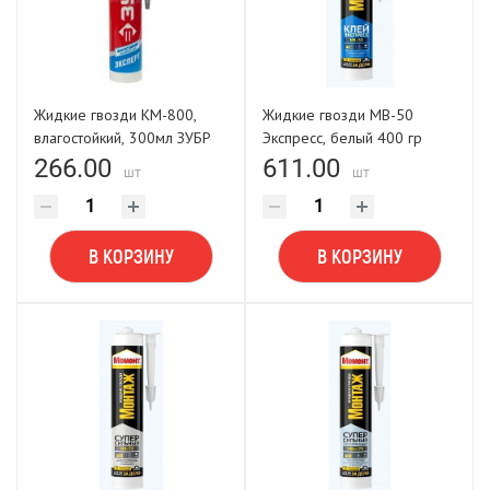
Жидкие гвозди КМ-800,
Жидкие гвозди МВ-50
влагостойкий, 300мл ЗУБР
Экспресс, белый 400 гр
Эксперт
Момент Монтаж
266.00
611.00
шт
шт
В КОРЗИНУ
В КОРЗИНУ