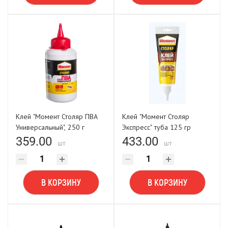
Клей "Момент Столяр ПВА
Клей "Момент Столяр
Универсальный", 250 г
Экспресс" туба 125 гр
(Россия)
359.00
433.00
шт
шт
В КОРЗИНУ
В КОРЗИНУ