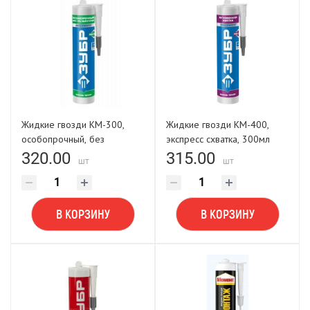
Жидкие гвозди КМ-300,
Жидкие гвозди КМ-400,
особопрочный, без
экспресс схватка, 300мл
растворителей, 300мл ЗУБР
ЗУБР Эксперт
320.00
315.00
шт
шт
Эксперт
В КОРЗИНУ
В КОРЗИНУ