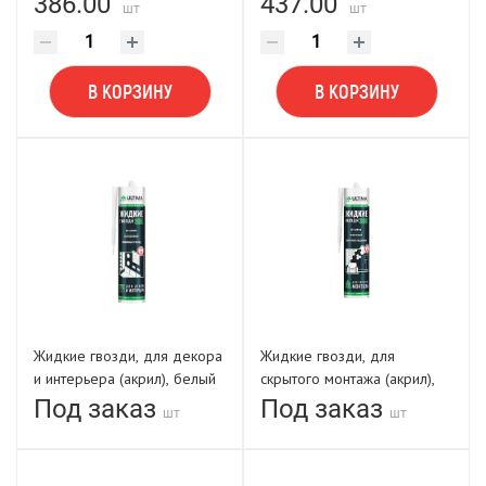
386.00
437.00
шт
шт
В КОРЗИНУ
В КОРЗИНУ
Жидкие гвозди, для декора
Жидкие гвозди, для
и интерьера (акрил), белый
скрытого монтажа (акрил),
350г ULTIMA 305
прозрачный 300 г ULTIMA
Под заказ
Под заказ
шт
шт
300