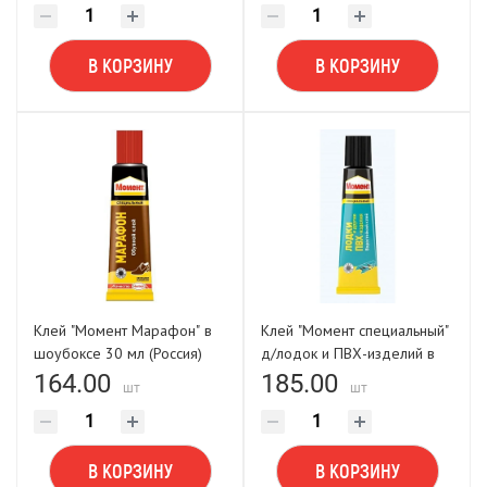
В КОРЗИНУ
В КОРЗИНУ
Клей "Момент Марафон" в
Клей "Момент специальный"
шоубоксе 30 мл (Россия)
д/лодок и ПВХ-изделий в
шоубоксе 30 мл
164.00
185.00
шт
шт
В КОРЗИНУ
В КОРЗИНУ