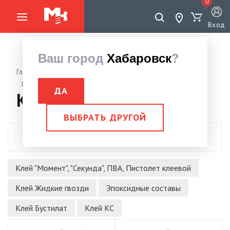
0
Вход
Ваш город
Хабаровск
?
Главная страница
Пена монтажная, герметики, аэрозоли, клей, ЛКМ, ССС
Клея
ДА
Клея
ВЫБРАТЬ ДРУГОЙ
Показать фильтры
Клей "Момент", "Секунда", ПВА, Пистолет клеевой
Клей Жидкие гвозди
Эпоксидные составы
Клей Бустилат
Клей КС