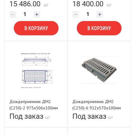
(810х400х42мм) торцевой
(810х400х45(75)мм) ГОСТ
15 486.00
18 400.00
шт
шт
AQUA LIFE
3634-2019 торцевой
В КОРЗИНУ
В КОРЗИНУ
Дождеприемник ДМ2
Дождеприемник ДМ2
(С250)-2 975х506х100мм
(С250)-6 912х570х100мм
(804х400х40мм) ГОСТ
(804х400х40мм) ГОСТ
Под заказ
Под заказ
шт
шт
3634-2019 боковой
3634-2019 торцевой