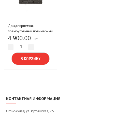
Дождеприемник
прямоугольный полимерный
25,0тн
4 900.00
шт
800х680х495х110мм
В КОРЗИНУ
КОНТАКТНАЯ ИНФОРМАЦИЯ
Офис-склад ул. Иртышская, 25