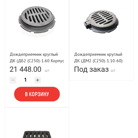
Дождеприемник круглый
Дождеприемник круглый
ДК (ДБ2 (С250)-1.60 Корпус
ДК (ДМ2 (С250)-1.10-60)
830х100мм (крышка
Корпус 830х100мм (крышка
21 448.00
Под заказ
шт
шт
646мм) AQUA LIFE
650мм). С шарниром
В КОРЗИНУ