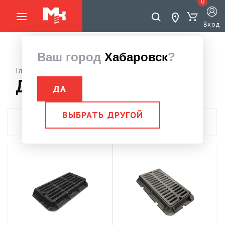
0
Вход
Ваш город
Хабаровск
?
Главная страница
Инженерные системы
Дождеприемники
Дождеприемники
ДА
ВЫБРАТЬ ДРУГОЙ
Показать фильтры