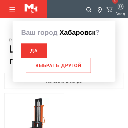
0
Вход
Ваш город
Хабаровск
?
Главная страница
Штабелеры ручные
ДА
гидравлические
ВЫБРАТЬ ДРУГОЙ
Показать фильтры