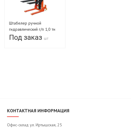
Штабелер ручной
гидравлический г/п 1,0 тн
высота 3,0 м длина вил
Под заказ
шт
1150 мм ширина вил 550мм
КОНТАКТНАЯ ИНФОРМАЦИЯ
Офис-склад ул. Иртышская, 25