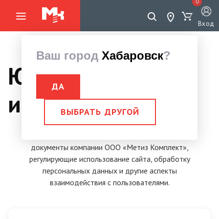
0
Вход
Ваш город
Хабаровск
?
Юридическая
ДА
информация
ВЫБРАТЬ ДРУГОЙ
На этой странице размещены все юридические
документы компании ООО «Метиз Комплект»,
регулирующие использование сайта, обработку
персональных данных и другие аспекты
взаимодействия с пользователями.