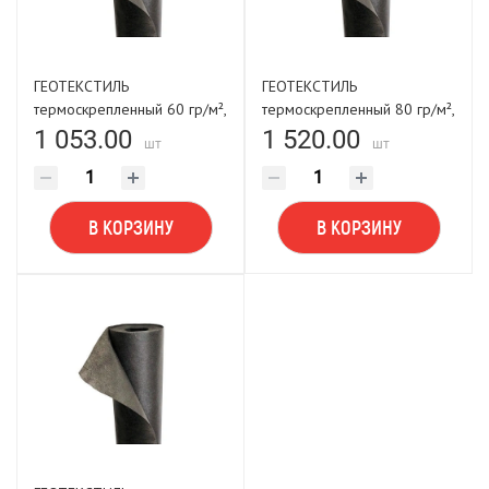
ГЕОТЕКСТИЛЬ
ГЕОТЕКСТИЛЬ
термоскрепленный 60 гр/м²,
термоскрепленный 80 гр/м²,
25 х1,6м (40м²)
25 х1,6м (40м²)
1 053.00
1 520.00
шт
шт
В КОРЗИНУ
В КОРЗИНУ