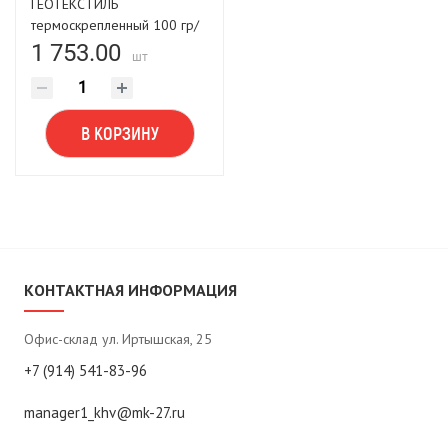
ГЕОТЕКСТИЛЬ
термоскрепленный 100 гр/
м², 25 х1,6м (40м²)
1 753.00
шт
В КОРЗИНУ
КОНТАКТНАЯ ИНФОРМАЦИЯ
Офис-склад ул. Иртышская, 25
+7 (914) 541-83-96
manager1_khv@mk-27.ru