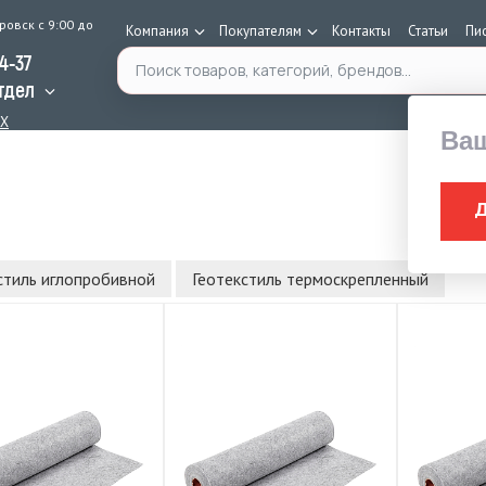
ровск с 9:00 до
Компания
Покупателям
Контакты
Статьи
Пи
Поиск по каталогу
34-37
тдел
AX
Ва
стиль иглопробивной
Геотекстиль термоскрепленный