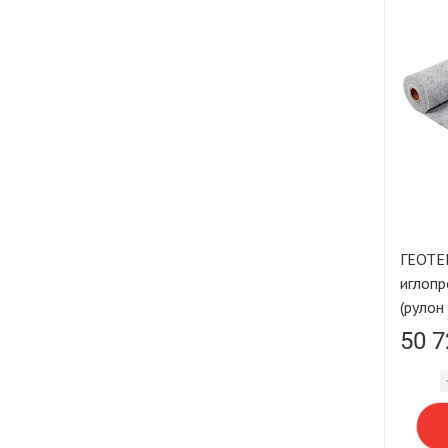
ГЕОТЕ
иглопр
(рулон
м²) L
50 7