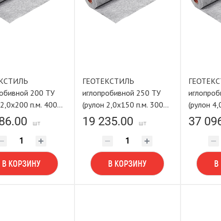
КСТИЛЬ
ГЕОТЕКСТИЛЬ
ГЕОТЕК
обивной 200 ТУ
иглопробивной 250 ТУ
иглопроб
 2,0х200 п.м. 400
(рулон 2,0х150 п.м. 300
(рулон 4,
ASTING TOOLS
м²) LASTING TOOLS
м²) LAST
86.00
19 235.00
37 09
шт
шт
В КОРЗИНУ
В КОРЗИНУ
В