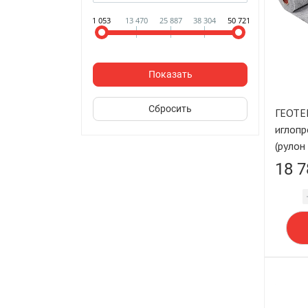
1 053
13 470
25 887
38 304
50 721
ГЕОТЕ
иглопр
(рулон
м²) L
18 7