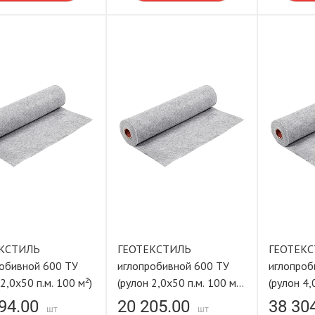
КСТИЛЬ
ГЕОТЕКСТИЛЬ
ГЕОТЕК
обивной 600 ТУ
иглопробивной 600 ТУ
иглопроб
 2,0х50 п.м. 100 м²)
(рулон 2,0х50 п.м. 100 м²)
(рулон 4,
LASTING TOOLS
94.00
20 205.00
38 30
шт
шт