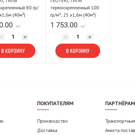
КСТИЛЬ
ГЕОТЕКСТИЛЬ
епленный 80 гр/
термоскрепленный 100
 х1,6м (40м²)
гр/м², 25 х1,6м (40м²)
0.00
1 753.00
шт
шт
В КОРЗИНУ
В КОРЗИНУ
ПОКУПАТЕЛЯМ
ПАРТНЁРА
ии
Производство
Транспортным
Доставка
Анкета поста