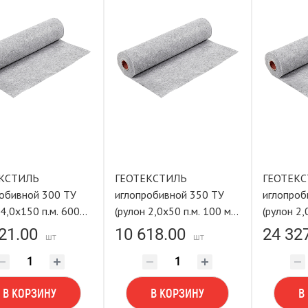
КСТИЛЬ
ГЕОТЕКСТИЛЬ
ГЕОТЕК
обивной 300 ТУ
иглопробивной 350 ТУ
иглопроб
 4,0х150 п.м. 600
(рулон 2,0х50 п.м. 100 м²)
(рулон 2,
ASTING TOOLS
LASTING TOOLS
м²) LAST
21.00
10 618.00
24 32
шт
шт
В КОРЗИНУ
В КОРЗИНУ
В