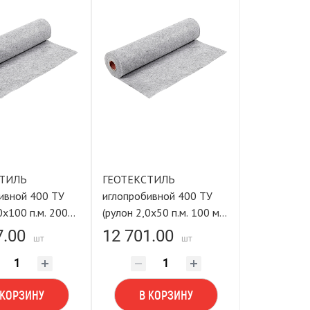
СТИЛЬ
ГЕОТЕКСТИЛЬ
ивной 400 ТУ
иглопробивной 400 ТУ
0х100 п.м. 200
(рулон 2,0х50 п.м. 100 м²)
ING TOOLS
LASTING TOOLS
7.00
12 701.00
шт
шт
 КОРЗИНУ
В КОРЗИНУ