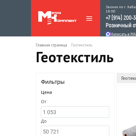
Звонок по г. Хаба
18:00
+7 (914) 200-
Розничный о
Написать в M
Главная страница
Геотекстиль
Геотекстиль
Геотек
Фильтры
Цена
От
До