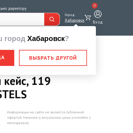
0
сьмо директору
Город:
Хабаровск
Вход
ш город
Хабаровск
?
ДА
ВЫБРАТЬ ДРУГОЙ
ментов, 1/2", 1/4"
 кейс, 119
STELS
Информация на сайте не является публичной
офертой. Наличие и актуальные цены уточняйте у
менеджеров.