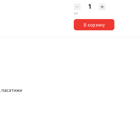
шт
В корзину
, пасатижи