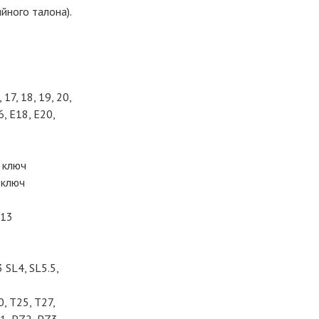
йного талона).
 17, 18, 19, 20,
6, Е18, Е20,
 ключ
 ключ
 13
SL4, SL5.5,
, Т25, Т27,