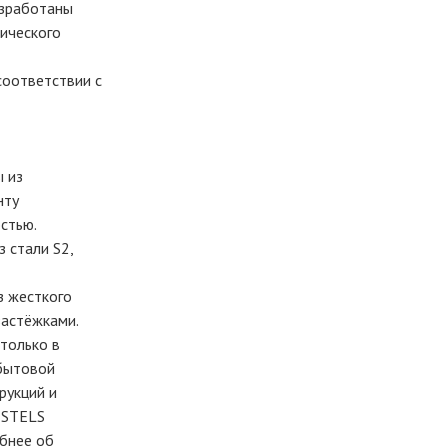
азработаны
ического
соответствии с
 из
нту
стью.
 стали S2,
з жесткого
застёжками.
только в
бытовой
рукций и
 STELS
обнее об