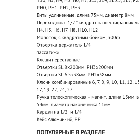
Т30, Н3, Н4, Н5, Н6, Н7, SL3, SL4, SL5.5, SL7, P
PH0, PH1, PH2, PH3
Биты удлиненные, длина 75мм, диаметр 8мм.
Переходник с 1/2 ” квадрат на шестигранник 
H4, H5, H6, H7, H8, H10, H12
Молоток, с квадратным бойком, 300гр
Отвертка держатель 1/4 ”
пассатижи
Клещи переставные
Отвертки SL 8x200мм, PH3x200мм
Отвертки SL 6.5x38мм, PH2x38мм
Ключи комбинированные 6, 7, 8, 9, 10, 11, 12, 13
17, 19, 22, 24, 27
Ручка телескопическая – магнит, длина 15мм, 
54мм, диаметр наконечника 11мм.
Кардан на 1/2 ’ и 1/4 ”
Кейс Алюмин- ий, PP
ПОПУЛЯРНЫЕ В РАЗДЕЛЕ