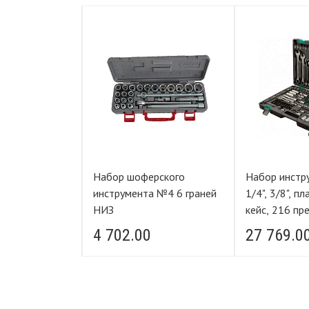
ументов, 1/2",
Набор шоферского
Набор инстру
ковый кейс,
инструмента №4 6 граней
1/4", 3/8", п
тов
НИЗ
кейс, 216 пр
STELS
4 702.00
27 769.0