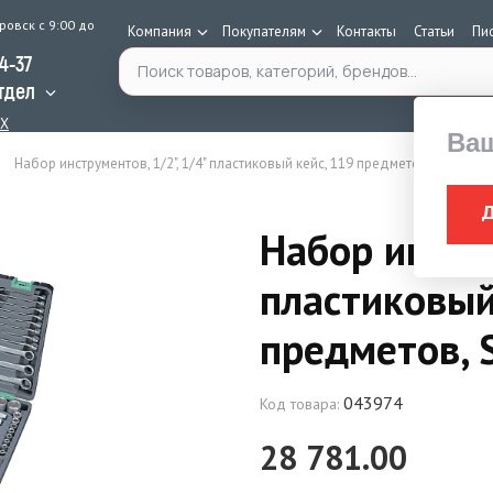
ровск с 9:00 до
Компания
Покупателям
Контакты
Статьи
Пи
Поиск по каталогу
34-37
тдел
AX
Ва
Набор инструментов, 1/2", 1/4" пластиковый кейс, 119 предметов, STELS
Набор инстру
пластиковый
предметов, 
043974
Код товара:
28 781.00