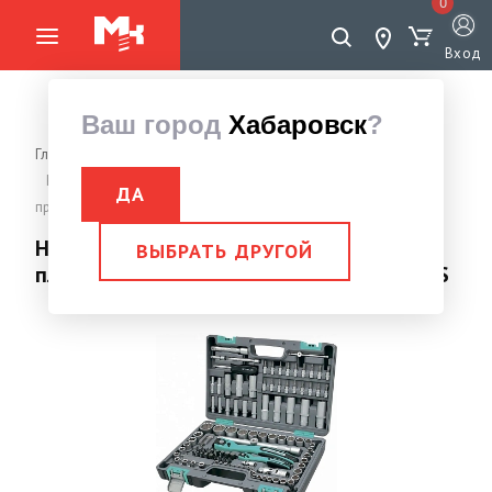
0
Вход
Ваш город
Хабаровск
?
Главная страница
Инструменты
Наборы инструмента
Набор инструментов, 1/2", 1/4" пластиковый кейс, 109
ДА
предметов, STELS
Набор инструментов, 1/2", 1/4"
ВЫБРАТЬ ДРУГОЙ
пластиковый кейс, 109 предметов, STELS