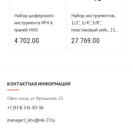
,
Набор шоферского
Набор инструментов,
На
ый
инструмента №4 6
1/2", 1/4", 3/8",
1/
в
граней НИЗ
пластиковый кейс, 216
ке
предметов, STELS
S
4 702.00
27 769.00
2
КОНТАКТНАЯ ИНФОРМАЦИЯ
Офис-склад ул. Иртышская, 25
+7 (914) 541-83-96
manager1_khv@mk-27.ru