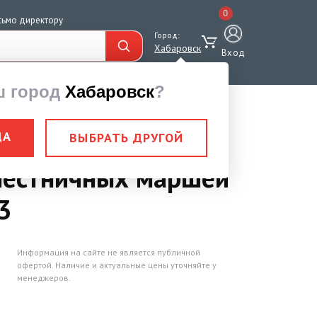
0
сьмо директору
Город:
Хабаровск
Вход
ш город
Хабаровск
?
я лестничных маршей
ДА
ВЫБРАТЬ ДРУГОЙ
лестничных маршей
3
Информация на сайте не является публичной
офертой. Наличие и актуальные цены уточняйте у
менеджеров.