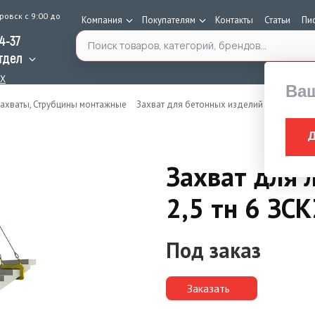
ровск с 9:00 до
Компания
Покупателям
Контакты
Статьи
Пи
Поиск по каталогу
34-37
тдел
AX
Ва
ахваты, Струбцины монтажные
Захват для бетонных изделий
Захват дл
Захват для 
2,5 тн 6 ЗСК
Под заказ
Заказать