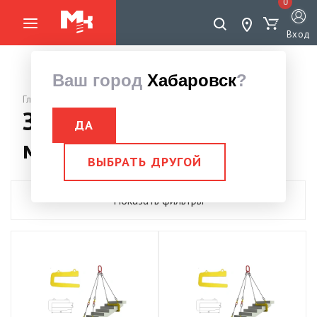
0
Вход
Ваш город
Хабаровск
?
Главная страница
Захват для лестничных
ДА
маршей
ВЫБРАТЬ ДРУГОЙ
Показать фильтры