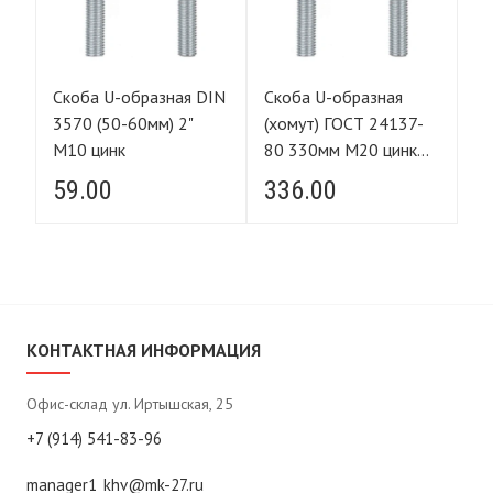
Скоба U-образная DIN
Скоба U-образная
Ск
-
3570 (50-60мм) 2"
(хомут) ГОСТ 24137-
(х
М10 цинк
80 330мм М20 цинк
8
(350*405*75)
(1
59.00
336.00
1
КОНТАКТНАЯ ИНФОРМАЦИЯ
Офис-склад ул. Иртышская, 25
+7 (914) 541-83-96
manager1_khv@mk-27.ru