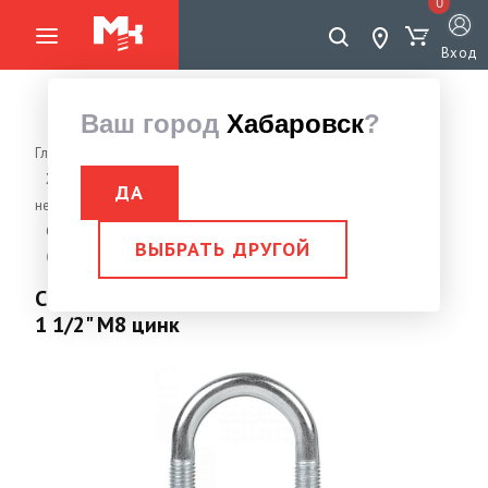
0
Вход
Ваш город
Хабаровск
?
Главная страница
Хомуты (с саморезом, проволочные, SS, бабочка, стяжки
ДА
нейлон, скобы одно/двухлапковые, U-образные)
Скоба U-образная DIN 3570 (аналог ГОСТа 24137-80)
ВЫБРАТЬ ДРУГОЙ
Скоба U-образная DIN 3570 (40-49-52мм) 1 1/2" М8 цинк
Скоба U-образная DIN 3570 (40-49-52мм)
1 1/2" М8 цинк