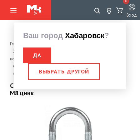
0
Вход
Ваш город
Хабаровск
?
Главная страница
Хомуты (с саморезом, проволочные, SS, бабочка, стяжки
ДА
нейлон, скобы одно/двухлапковые, U-образные)
Скоба U-образная DIN 3570 (аналог ГОСТа 24137-80)
ВЫБРАТЬ ДРУГОЙ
Скоба U-образная DIN 3570 (26-34мм) 1" M8 цинк
Скоба U-образная DIN 3570 (26-34мм) 1"
M8 цинк