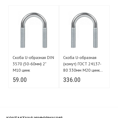
Скоба U-образная DIN
Скоба U-образная
Ск
-
3570 (50-60мм) 2"
(хомут) ГОСТ 24137-
(х
М10 цинк
80 330мм М20 цинк
8
(350*405*75)
(1
59.00
336.00
1