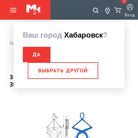
0
Вход
Ваш город
Хабаровск
?
Главная страница
Грузоподъемное оборудование
Захваты, Струбцины монтажные
ДА
Захват для труб и грузов цилиндрической формы
Захват для труб клещевой 3,2 тн ЗКДг-3,2/250-350
ВЫБРАТЬ ДРУГОЙ
Захват для труб клещевой 3,2 тн
ЗКДг-3,2/250-350