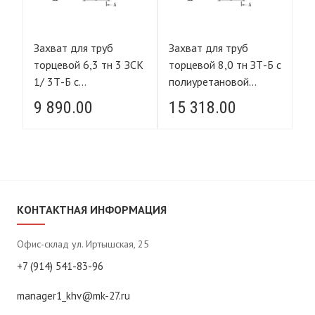
Захват для труб
Захват для труб
За
торцевой 6,3 тн 3 ЗСК
торцевой 8,0 тн ЗТ-Б с
торц
1/ 3Т-Б с
полиуретановой
1/
полиуретановой
накладкой
9 890.00
15 318.00
3
накладкой
КОНТАКТНАЯ ИНФОРМАЦИЯ
Офис-склад ул. Иртышская, 25
+7 (914) 541-83-96
manager1_khv@mk-27.ru