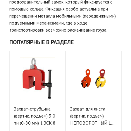
предохранительный замок, который фиксируется с
помощью кольца. Фиксация особо актуальна при
перемещении металла мобильными (передвижными)
подъемными механизмами, где в ходе
транспортировки возможно раскачивание груза.
ПОПУЛЯРНЫЕ В РАЗДЕЛЕ
Захват-струбцина
Захват для листа
За
(вертик. подъем) 3,0
(вертик. подъем)
(в
тн (0-80 мм) 1 ЗСК 8
НЕПОВОРОТНЫЙ 1,0
Н
тн (толщина листа 0-
тн