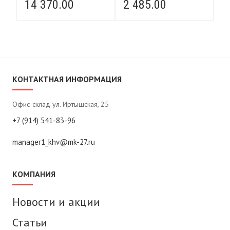
14 370.00
2 485.00
3
L
18 мм) DHQL FORCE
2
LIFTING
L
КОНТАКТНАЯ ИНФОРМАЦИЯ
Офис-склад ул. Иртышская, 25
+7 (914) 541-83-96
manager1_khv@mk-27.ru
КОМПАНИЯ
Новости и акции
Статьи