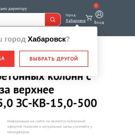
0
сьмо директору
Город:
Хабаровск
Вход
ш город
Хабаровск
?
я бетонных колонн
ДА
ВЫБРАТЬ ДРУГОЙ
бетонных колонн с
за верхнее
5,0 ЗС-КВ-15,0-500
Информация на сайте не является публичной
офертой. Наличие и актуальные цены уточняйте у
менеджеров.