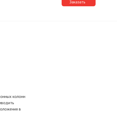
Заказать
тонных колонн
риводить
положения в