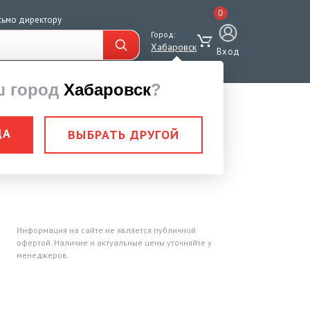
0
сьмо директору
Город:
Хабаровск
Вход
ш город
Хабаровск
?
трелевочный 2,0 тн (3,0 м)
ДА
ВЫБРАТЬ ДРУГОЙ
р трелевочный 2,0
Информация на сайте не является публичной
офертой. Наличие и актуальные цены уточняйте у
менеджеров.