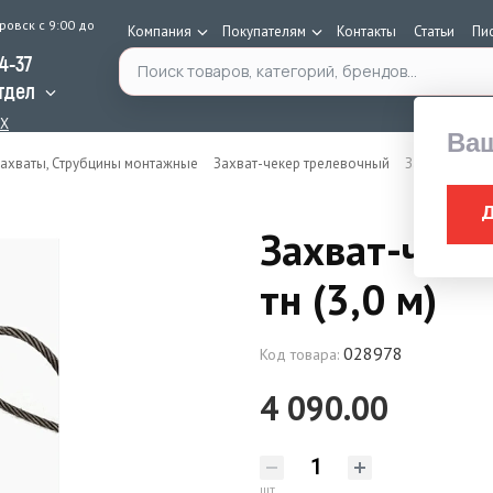
ровск с 9:00 до
Компания
Покупателям
Контакты
Статьи
Пи
Поиск по каталогу
34-37
тдел
AX
Ва
ахваты, Струбцины монтажные
Захват-чекер трелевочный
Захват-чекер 
Захват-чеке
тн (3,0 м)
028978
Код товара:
4 090.00
шт