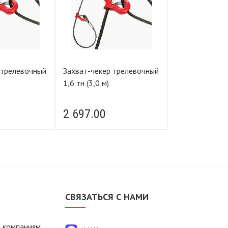
 трелевочный
Захват-чекер трелевочный
Захват-чекер 
1,6 тн (3,0 м)
1,6 тн (3,0 м)
2 697.00
2 697.00
М
СВЯЗАТЬСЯ С НАМИ
 компаниям