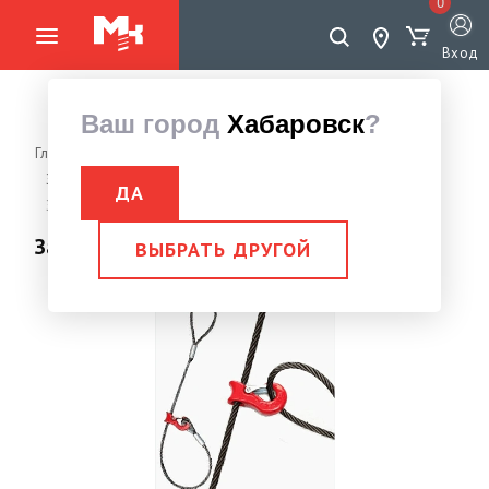
0
Вход
Ваш город
Хабаровск
?
Главная страница
Грузоподъемное оборудование
Захваты, Струбцины монтажные
Захват-чекер трелевочный
ДА
Захват-чекер трелевочный 1,6 тн (3,0 м)
Захват-чекер трелевочный 1,6 тн (3,0 м)
ВЫБРАТЬ ДРУГОЙ