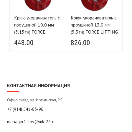
 с
Крюк-укорачиватель с
Крюк-укорачиватель с
Кр
проушиной 10,0 мм
проушиной 13,0 мм
про
(3,15тн) FORCE
(5,3тн) FORCE LIFTING
(1
LIFTING
L
448.00
826.00
1
КОНТАКТНАЯ ИНФОРМАЦИЯ
Офис-склад ул. Иртышская, 25
+7 (914) 541-83-96
manager1_khv@mk-27.ru