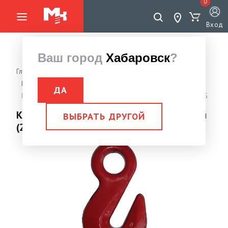
0
Вход
Ваш город
Хабаровск
?
Главная страница
Грузоподъемное оборудование
Крюки
Крюк-укорачиватель с проушиной
ДА
Крюк-укорачиватель с проушиной 7,8 мм (2,0тн) FORCE LIFTING
Крюк-укорачиватель с проушиной 7,8 мм
ВЫБРАТЬ ДРУГОЙ
(2,0тн) FORCE LIFTING