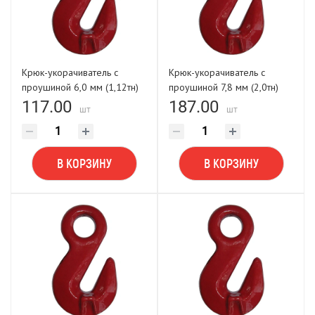
Крюк-укорачиватель с
Крюк-укорачиватель с
проушиной 6,0 мм (1,12тн)
проушиной 7,8 мм (2,0тн)
FORCE LIFTING
FORCE LIFTING
117.00
187.00
шт
шт
В КОРЗИНУ
В КОРЗИНУ