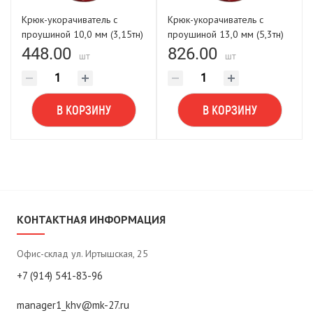
Крюк-укорачиватель с
Крюк-укорачиватель с
проушиной 10,0 мм (3,15тн)
проушиной 13,0 мм (5,3тн)
FORCE LIFTING
FORCE LIFTING
448.00
826.00
шт
шт
В КОРЗИНУ
В КОРЗИНУ
КОНТАКТНАЯ ИНФОРМАЦИЯ
Офис-склад ул. Иртышская, 25
+7 (914) 541-83-96
manager1_khv@mk-27.ru