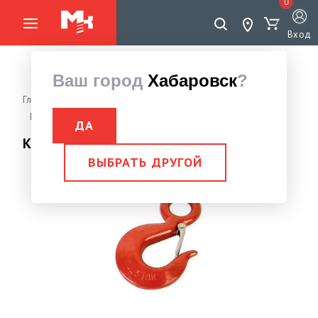
0
Вход
Ваш город
Хабаровск
?
Главная страница
Грузоподъемное оборудование
Крюки
Крюк чалочный
Крюк чалочный тип 320А 4,5 тн
ДА
Крюк чалочный тип 320А 4,5 тн
ВЫБРАТЬ ДРУГОЙ