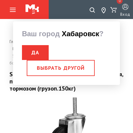
0
Вход
Ваш город
Хабаровск
?
Главная страница
Грузоподъемное оборудование
Колеса промышленные, бытовые
Колесо поворотное
ДА
SCtb (63) Колесная опора, промышленная, поворотная с
болтов. крепл. 160 мм с тормозом (грузоп.150кг)
ВЫБРАТЬ ДРУГОЙ
SCtb (63) Колесная опора, промышленная,
поворотная с болтов. крепл. 160 мм с
тормозом (грузоп.150кг)