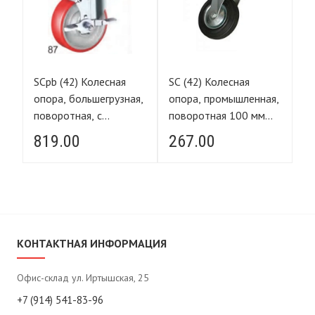
SCpb (42) Колесная
SC (42) Колесная
SC
я,
опора, большегрузная,
опора, промышленная,
оп
поворотная, с
поворотная 100 мм
по
тормозом
(грузопод.70кг)
т
819.00
267.00
3
(полиуретан) 100 мм
(г
(грузопод.230кг)
КОНТАКТНАЯ ИНФОРМАЦИЯ
Офис-склад ул. Иртышская, 25
+7 (914) 541-83-96