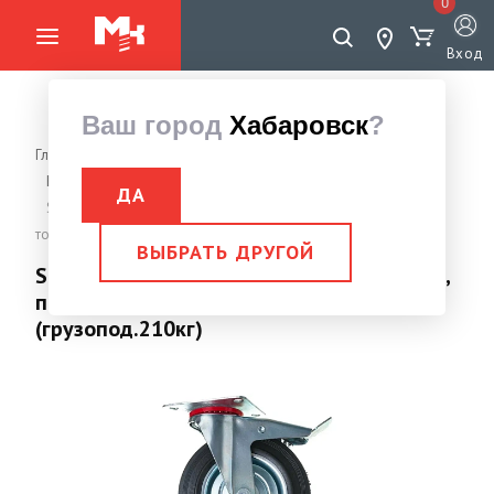
0
Вход
Ваш город
Хабаровск
?
Главная страница
Грузоподъемное оборудование
Колеса промышленные, бытовые
Колесо поворотное
ДА
SCb (85) Колесная опора, промышленная, поворотная с
тормозом 250 мм (грузопод.210кг)
ВЫБРАТЬ ДРУГОЙ
SCb (85) Колесная опора, промышленная,
поворотная с тормозом 250 мм
(грузопод.210кг)