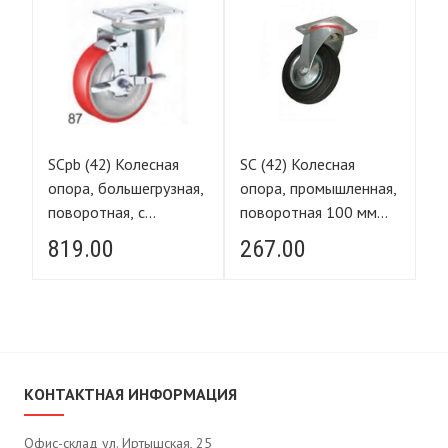
SCpb (42) Колесная
SC (42) Колесная
SC
я,
опора, большегрузная,
опора, промышленная,
оп
поворотная, с
поворотная 100 мм
по
тормозом
(грузопод.70кг)
т
819.00
267.00
3
(полиуретан) 100 мм
(г
(грузопод.230кг)
КОНТАКТНАЯ ИНФОРМАЦИЯ
Офис-склад ул. Иртышская, 25