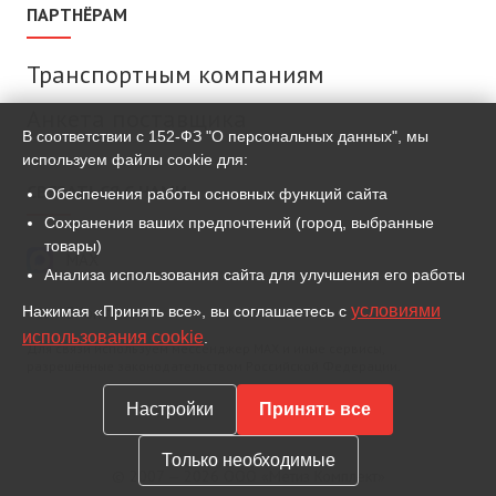
ПАРТНЁРАМ
Транспортным компаниям
Анкета поставщика
В соответствии с 152-ФЗ "О персональных данных", мы
используем файлы cookie для:
СВЯЗАТЬСЯ С НАМИ
Обеспечения работы основных функций сайта
Сохранения ваших предпочтений (город, выбранные
товары)
MAX
Анализа использования сайта для улучшения его работы
условиями
Нажимая «Принять все», вы соглашаетесь с
ВКонтакте
использования cookie
.
Для связи используем мессенджер MAX и иные сервисы,
разрешённые законодательством Российской Федерации.
Настройки
Принять все
Только необходимые
© 2007 — 2026 ООО «Метиз Комплект»