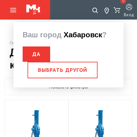
0
Вход
Ваш город
Хабаровск
?
Главная страница
Домкрат реечный с
ДА
колесом
ВЫБРАТЬ ДРУГОЙ
Показать фильтры