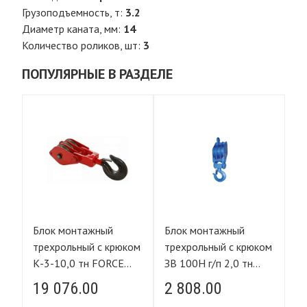
Грузоподъемность, т:
3.2
Диаметр каната, мм:
14
Количество роликов, шт:
3
ПОПУЛЯРНЫЕ В РАЗДЕЛЕ
Блок монтажный
Блок монтажный
Б
ом
трехрольный с крюком
трехрольный с крюком
тр
К-3-10,0 тн FORCE
ЗВ 100Н г/п 2,0 тн
ЗВ
LIFTING
FORCE LIFTING
F
19 076.00
2 808.00
2