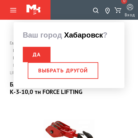
0
Вход
Ваш город
Хабаровск
?
Главная страница
Грузоподъемное оборудование
Блок
Блок монтажный двухрольный, трехрольный
ДА
Блок трехрольный
Блок монтажный трехрольный с крюком К-3-10,0 тн FORCE
ВЫБРАТЬ ДРУГОЙ
LIFTING
Блок монтажный трехрольный с крюком
К-3-10,0 тн FORCE LIFTING