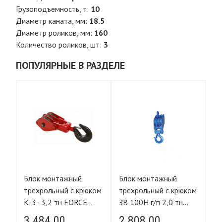
Грузоподъемность, т:
10
Диаметр каната, мм:
18.5
Диаметр роликов, мм:
160
Количество роликов, шт:
3
ПОПУЛЯРНЫЕ В РАЗДЕЛЕ
Блок монтажный
Блок монтажный
Б
ом
трехрольный с крюком
трехрольный с крюком
тр
К-3- 3,2 тн FORCE
ЗВ 100Н г/п 2,0 тн
ЗВ
LIFTING
FORCE LIFTING
F
3 484.00
2 808.00
2