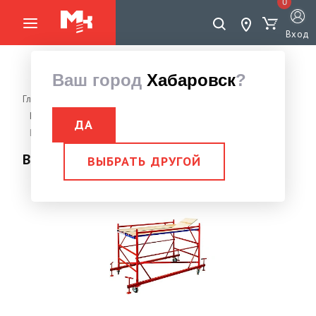
0
Вход
Ваш город
Хабаровск
?
Главная страница
Леса строительные, вышки тура
Вышки-тура строительные
Вышки ДЗСЛ
ДА
Вышка ВСП 250/1,2 базовый блок
Вышка ВСП 250/1,2 базовый блок
ВЫБРАТЬ ДРУГОЙ