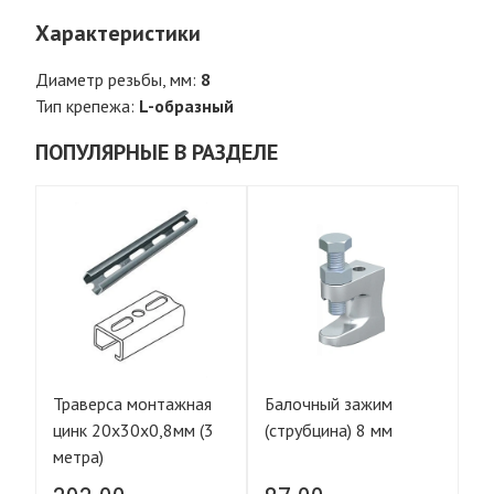
Характеристики
Диаметр резьбы, мм:
8
Тип крепежа:
L-образный
ПОПУЛЯРНЫЕ В РАЗДЕЛЕ
Траверса монтажная
Балочный зажим
Тр
цинк 20х30х0,8мм (3
(струбцина) 8 мм
ци
метра)
ме