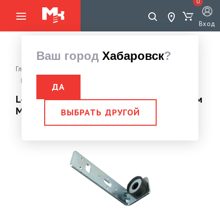
0
Вход
Ваш город
Хабаровск
?
Главная страница
Вентиляция
Промышленная вентиляция
L-образный кронштейн с виброгасителем М8
ДА
L-образный кронштейн с виброгасителем
М8
ВЫБРАТЬ ДРУГОЙ