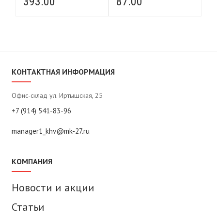
393.00
87.00
3
КОНТАКТНАЯ ИНФОРМАЦИЯ
Офис-склад ул. Иртышская, 25
+7 (914) 541-83-96
manager1_khv@mk-27.ru
КОМПАНИЯ
Новости и акции
Статьи