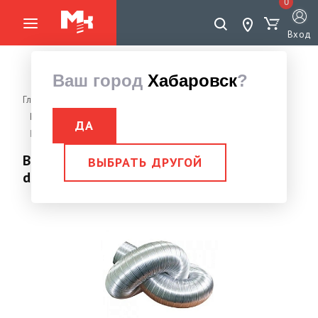
0
Вход
Ваш город
Хабаровск
?
Главная страница
Вентиляция
Бытовая вентиляция
Воздуховод
ДА
Воздуховод гибкий алюминиевый, гофр. d120 L до 3м
Воздуховод гибкий алюминиевый, гофр.
ВЫБРАТЬ ДРУГОЙ
d120 L до 3м