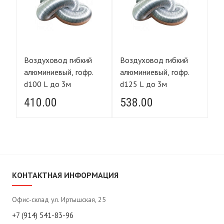
Воздуховод гибкий
Воздуховод гибкий
Во
алюминиевый, гофр.
алюминиевый, гофр.
ал
d100 L до 3м
d125 L до 3м
d2
410.00
538.00
1
КОНТАКТНАЯ ИНФОРМАЦИЯ
Офис-склад ул. Иртышская, 25
+7 (914) 541-83-96