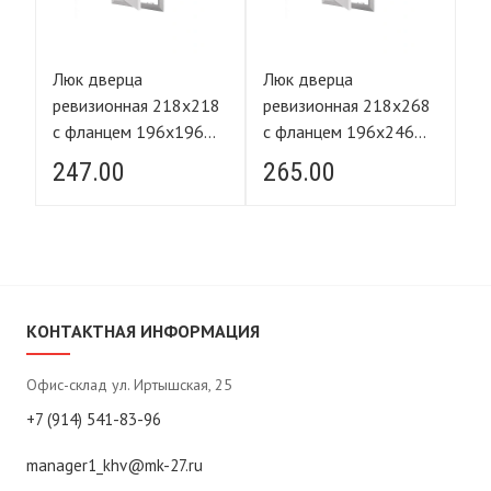
Люк дверца
Люк дверца
Л
68
ревизионная 218х218
ревизионная 218х268
р
с фланцем 196х196
с фланцем 196х246
с
АВС ЭРА
АВС ЭРА
А
247.00
265.00
2
КОНТАКТНАЯ ИНФОРМАЦИЯ
Офис-склад ул. Иртышская, 25
+7 (914) 541-83-96
manager1_khv@mk-27.ru