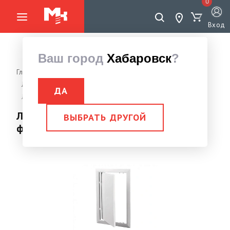
0
Вход
Ваш город
Хабаровск
?
Главная страница
Вентиляция
Бытовая вентиляция
Люк дверца
ДА
Люк дверца ревизионная 168х168 с фланцем 146х146
Люк дверца ревизионная 168х168 с
ВЫБРАТЬ ДРУГОЙ
фланцем 146х146