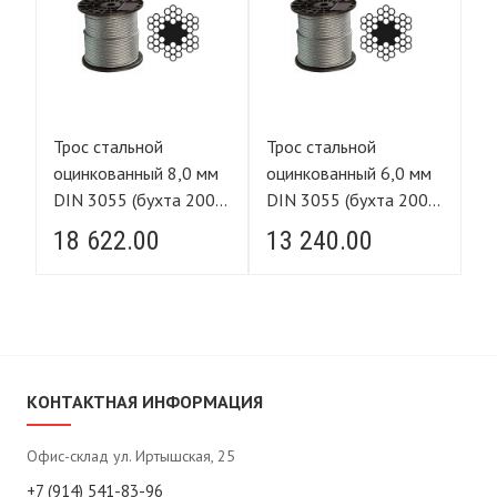
Трос стальной
Трос стальной
Тр
мм
оцинкованный 8,0 мм
оцинкованный 6,0 мм
оц
0м)
DIN 3055 (бухта 200м)
DIN 3055 (бухта 200м)
DI
FORCE LIFTING
FORCE LIFTING
F
18 622.00
13 240.00
4
КОНТАКТНАЯ ИНФОРМАЦИЯ
Офис-склад ул. Иртышская, 25
+7 (914) 541-83-96