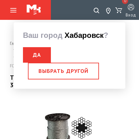
0
Вход
Ваш город
Хабаровск
?
Главная страница
Такелаж
Трос DIN 3055/3060
Трос стальной оцинкованный
ДА
Трос стальной оцинкованный 1,0 мм DIN 3055 (бухта 200м)
FORCE LIFTING
ВЫБРАТЬ ДРУГОЙ
Трос стальной оцинкованный 1,0 мм DIN
3055 (бухта 200м) FORCE LIFTING