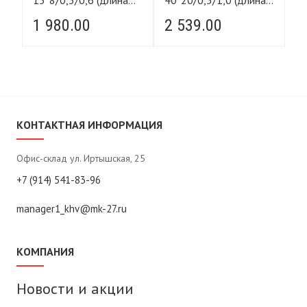
а
15*8/0,5/0,6 (длина
40*20/0,5/1,0 (длина
6*
9м) ширина 1,05м
35м) ширина 1,05м
7м
1 980.00
2 539.00
1
КОНТАКТНАЯ ИНФОРМАЦИЯ
Офис-склад ул. Иртышская, 25
+7 (914) 541-83-96
manager1_khv@mk-27.ru
КОМПАНИЯ
Новости и акции