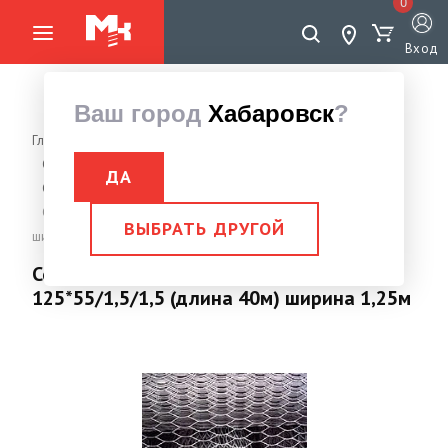
0
Вход
Ваш город
Хабаровск
?
Главная страница
Сетка: рабица, кладочная, цпвс, сварная, тканая, садовая
ДА
Сетка просечно-вытяжная ЦПВС
Сетка просечно-вытяжная оцин 125*55/1,5/1,5 (длина 40м)
ВЫБРАТЬ ДРУГОЙ
ширина 1,25м
Сетка просечно-вытяжная оцин
125*55/1,5/1,5 (длина 40м) ширина 1,25м