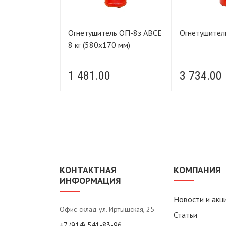
крепление
Огнетушитель ОП-8з АВСЕ
Огнетушител
лический Н3
8 кг (580х170 мм)
1 481.00
3 734.00
КОНТАКТНАЯ
КОМПАНИЯ
ИНФОРМАЦИЯ
Новости и акц
Офис-склад ул. Иртышская, 25
Статьи
+7 (914) 541-83-96