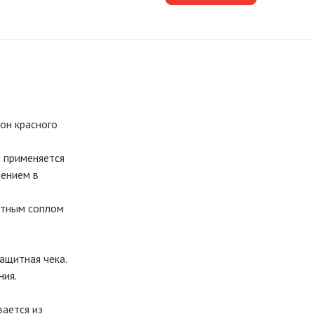
он красного
 применяется
лением в
ротным соплом
ащитная чека.
ния.
вается из