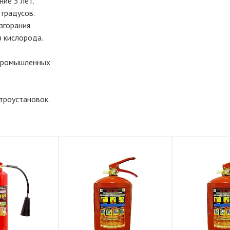
ние 5 лет.
 градусов.
згорания
з кислорода.
 промышленных
троустановок.