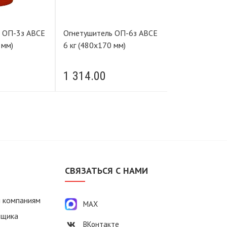
Е
Огнетушитель ОП-6з АВСЕ
Огнетушитель ОП-4з АВСЕ
 мм)
6 кг (480х170 мм)
4 кг (340х133 
1 314.00
1 043.00
М
СВЯЗАТЬСЯ С НАМИ
 компаниям
MAX
вщика
ВКонтакте