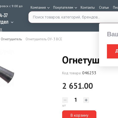
ровск с 9:00 до
Компания
Покупателям
Контакты
Статьи
Пи
Поиск по каталогу
34-37
тдел
AX
Ва
Огнетушитель
Огнетушитель ОУ- 3 ВСЕ
Огнетушител
046233
Код товара:
2 651.00
шт
В корзину