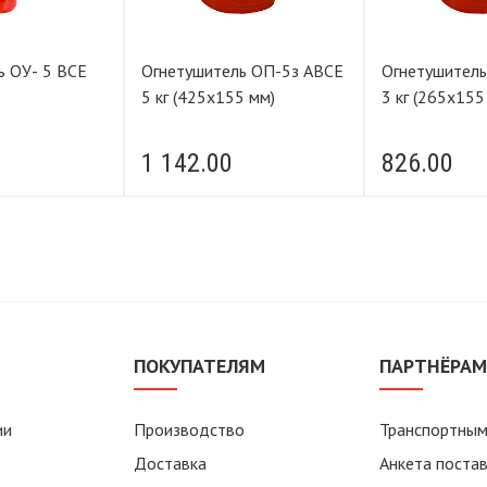
ь ОУ- 5 ВСЕ
Огнетушитель ОП-5з АВСЕ
Огнетушитель ОП-3з АВС
5 кг (425х155 мм)
3 кг (265х155
1 142.00
826.00
ПОКУПАТЕЛЯМ
ПАРТНЁРА
ии
Производство
Транспортным
Доставка
Анкета поста