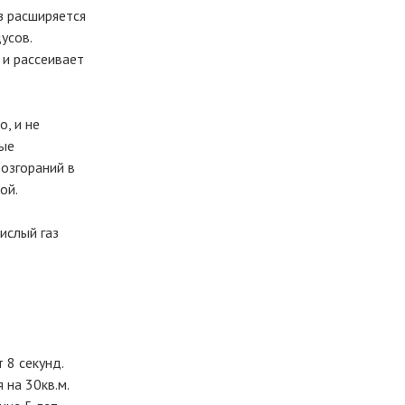
з расширяется
дусов.
 и рассеивает
, и не
ные
озгораний в
ой.
ислый газ
 8 секунд.
 на 30кв.м.