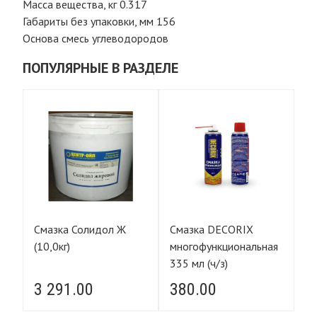
Масса вещества, кг 0.317
Габариты без упаковки, мм 156
Основа смесь углеводородов
ПОПУЛЯРНЫЕ В РАЗДЕЛЕ
00
Смазка Солидол Ж
Смазка DECORIX
См
(10,0кг)
многофункциональная
м
335 мл (ч/з)
3 291.00
380.00
3