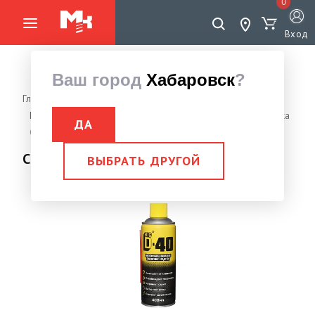
0
Вход
Ваш город
Хабаровск
?
Главная страница
Пена монтажная, герметики, аэрозоли, клей, ЛКМ, ССС
Смазка
ДА
Смазка BIG D-40 400 мл
Смазка BIG D-40 400 мл
ВЫБРАТЬ ДРУГОЙ