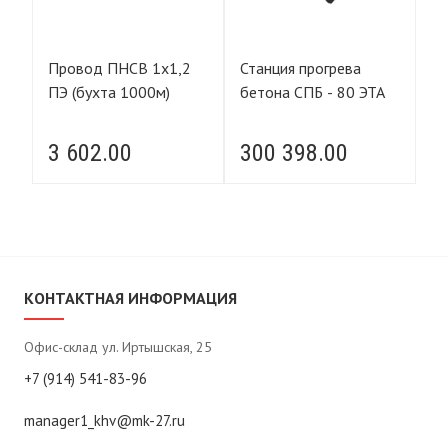
Провод ПНСВ 1х1,2
Станция прогрева
П
А
ПЭ (бухта 1000м)
бетона СПБ - 80 ЭТА
ПЭ
3 602.00
300 398.00
3
КОНТАКТНАЯ ИНФОРМАЦИЯ
Офис-склад ул. Иртышская, 25
+7 (914) 541-83-96
manager1_khv@mk-27.ru