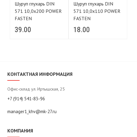
Шуруп глухарь DIN
Шуруп глухарь DIN
Шу
571 10,0х200 POWER
571 10,0х110 POWER
5
FASTEN
FASTEN
F
39.00
18.00
3
КОНТАКТНАЯ ИНФОРМАЦИЯ
Офис-склад ул. Иртышская, 25
+7 (914) 541-83-96
manager1_khv@mk-27.ru
КОМПАНИЯ