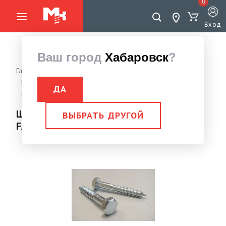
0
Вход
Ваш город
Хабаровск
?
Главная страница
Крепеж
Саморезы
Шуруп ГЛУХАРЬ для деревянных лаг и реек DIN 571
ДА
Шуруп глухарь DIN 571 10,0х 90 POWER FASTEN
Шуруп глухарь DIN 571 10,0х 90 POWER
ВЫБРАТЬ ДРУГОЙ
FASTEN