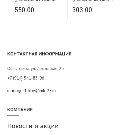
POWER FASTEN
POWER FASTEN
P
550.00
303.00
5
КОНТАКТНАЯ ИНФОРМАЦИЯ
Офис-склад ул. Иртышская, 25
+7 (914) 541-83-96
manager1_khv@mk-27.ru
КОМПАНИЯ
Новости и акции