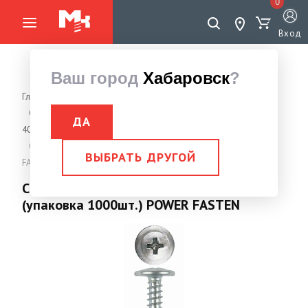
0
Вход
Ваш город
Хабаровск
?
Главная страница
Крепеж
Саморезы
Саморезы с прессшайбой наконечник сверло ТУ ВУ
ДА
400024166.012-2008
Саморезы с п/ш сверло оц 4,2х25 (упаковка 1000шт.) POWER
ВЫБРАТЬ ДРУГОЙ
FASTEN
Саморезы с п/ш сверло оц 4,2х25
(упаковка 1000шт.) POWER FASTEN