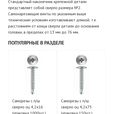
Стандартный наконечник крепежной детали
представляет собой сверло размера №2.
Самонарезающие винты по указанным выше
техническим условиям изготавливают длиной, т.е.
расстоянием от конца сверла детали до основания
головки, в пределах от 13 мм до 76 мм.
ПОПУЛЯРНЫЕ В РАЗДЕЛЕ
Саморезы с п/ш
Саморезы с п/ш
Са
сверло оц 4,2х16
сверло оц 4,2х75
св
(упаковка 1000шт.)
(упаковка 150шт.)
(у