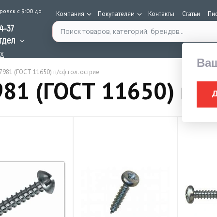
ровск с 9:00 до
Компания
Покупателям
Контакты
Статьи
Пи
Поиск по каталогу
34-37
тдел
AX
Ва
7981 (ГОСТ 11650) п/сф.гол. острие
81 (ГОСТ 11650) п/сф