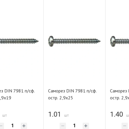
з DIN 7981 п/сф.
Саморез DIN 7981 п/сф.
Саморез 
2,9х19
остр. 2,9х25
остр. 2,9
1.01
1.40
шт
шт
ш