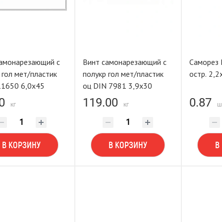
самонарезающий с
Винт самонарезающий с
Саморез 
 гол мет/пластик
полукр гол мет/пластик
остр. 2,2
11650 6,0х45
оц DIN 7981 3,9х30
0
119.00
0.87
кг
кг
ш
В КОРЗИНУ
В КОРЗИНУ
В