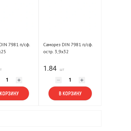
DIN 7981 п/сф.
Саморез DIN 7981 п/сф.
х25
остр. 3,9х32
1.84
т
шт
 КОРЗИНУ
В КОРЗИНУ