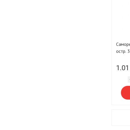
Саморе
остр. 
1.01