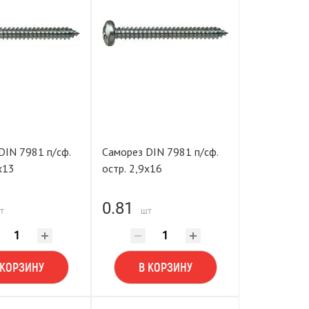
DIN 7981 п/сф.
Саморез DIN 7981 п/сф.
х13
остр. 2,9х16
0.81
т
шт
 КОРЗИНУ
В КОРЗИНУ