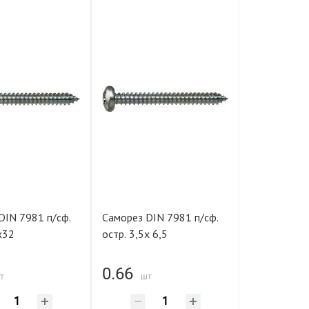
DIN 7981 п/сф.
Саморез DIN 7981 п/сф.
х32
остр. 3,5х 6,5
0.66
т
шт