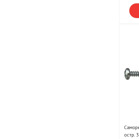
Саморе
остр. 