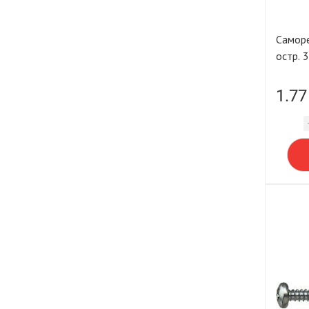
Саморе
остр. 
1.77