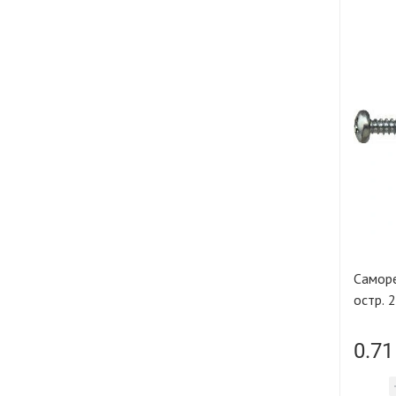
Саморе
остр. 
0.71