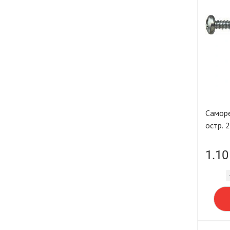
Саморе
остр. 
1.10