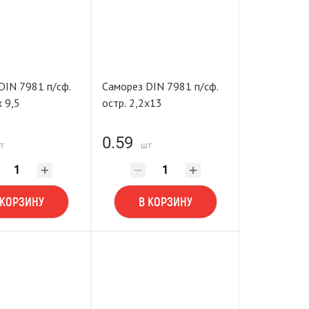
DIN 7981 п/сф.
Саморез DIN 7981 п/сф.
х 9,5
остр. 2,2х13
0.59
т
шт
 КОРЗИНУ
В КОРЗИНУ