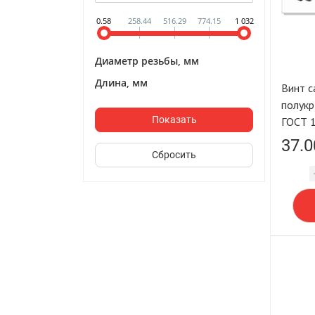
0.58
258.44
516.29
774.15
1 032
Диаметр резьбы, мм
Длина, мм
Винт 
полукр
ГОСТ 
37.0