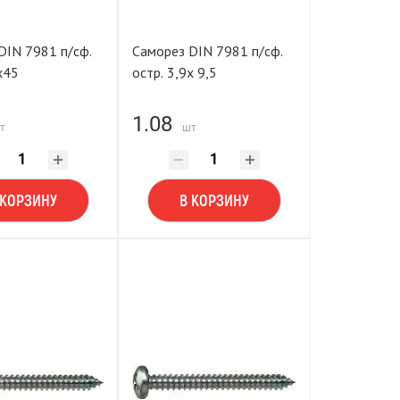
DIN 7981 п/сф.
Саморез DIN 7981 п/сф.
х45
остр. 3,9х 9,5
1.08
т
шт
 КОРЗИНУ
В КОРЗИНУ