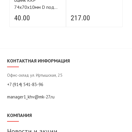
оцинк ККР
U
74х70х10мм D под
керамогранит
40.00
217.00
2
КОНТАКТНАЯ ИНФОРМАЦИЯ
Офис-склад ул. Иртышская, 25
+7 (914) 541-83-96
manager1_khv@mk-27.ru
КОМПАНИЯ
Новости и акции