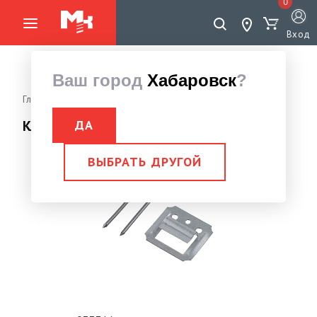
0
Вход
Ваш город
Хабаровск
?
Главная страница
Крепеж
Кляймер
Кляймеры №5 (100шт)
Кляймеры №5 (100шт)
ДА
ВЫБРАТЬ ДРУГОЙ