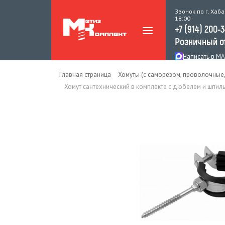
Звонок по г. Хаба
18:00
+7 (914) 200-
Розничный о
Написать в M
Главная страница
Хомуты (с саморезом, проволочные,
Хомут сантехнический в комплекте с дюбелем и шпил