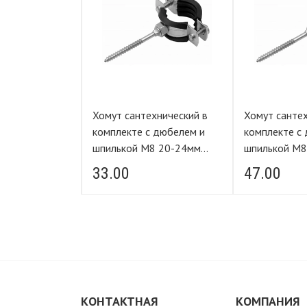
ной с резин
Хомут сантехнический в
Хомут сантех
пильки (гайка
комплекте с дюбелем и
комплекте с
5 мм 8"
шпилькой М8 20-24мм
шпилькой М8 48-53мм 1
1/2"
1/2"
33.00
47.00
КОНТАКТНАЯ
КОМПАНИЯ