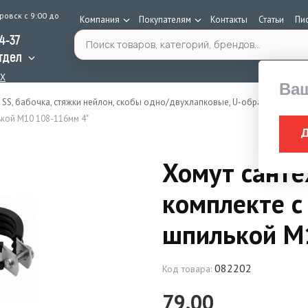
ровск с 9:00 до
Компания
Покупателям
Контакты
Статьи
Пи
Поиск по каталогу
34-37
тдел
AX
Ва
 SS, бабочка, стяжки нейлон, скобы одно/двухлапковые, U-образные)
Хом
ькой М10 108-116мм 4"
Хомут санте
комплекте с
шпилькой М
082202
Код товара:
79.00