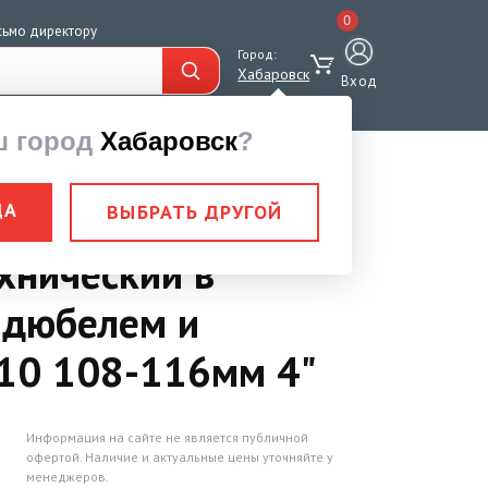
0
сьмо директору
Город:
Хабаровск
Вход
ш город
Хабаровск
?
ут стальной с резин уплотн
ДА
ВЫБРАТЬ ДРУГОЙ
хнический в
 дюбелем и
10 108-116мм 4"
Информация на сайте не является публичной
офертой. Наличие и актуальные цены уточняйте у
менеджеров.