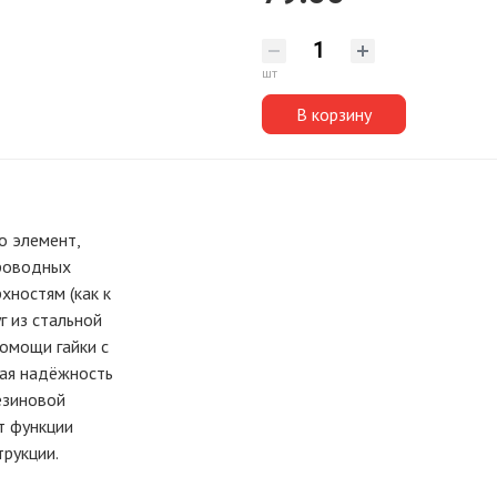
шт
В корзину
о элемент,
проводных
хностям (как к
уг из стальной
помощи гайки с
кая надёжность
езиновой
т функции
трукции.