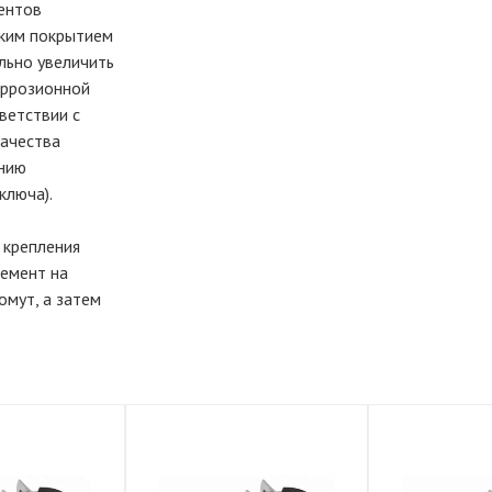
ентов
ским покрытием
льно увеличить
оррозионной
ветствии с
ачества
анию
ключа).
 крепления
лемент на
омут, а затем