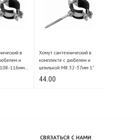
нический в
Хомут сантехнический в
Хомут сантехн
дюбелем и
комплекте с дюбелем и
комплекте с 
шпилькой М8 32-37мм 1"
шпилькой М8 40-45/39-
46мм 1 1/4"
44.00
43.00
М
СВЯЗАТЬСЯ С НАМИ