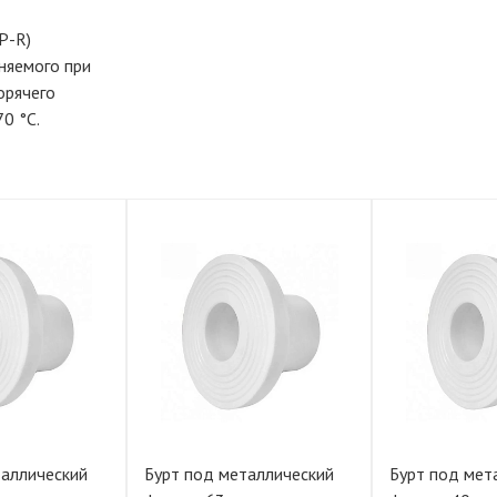
P-R)
няемого при
орячего
0 °С.
таллический
Бурт под металлический
Бурт под мет