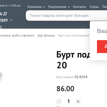
ровск с 9:00 до
Компания
Покупателям
Контакты
Статьи
Пи
Поиск по каталогу
34-37
тдел
AX
Ва
еновые трубы и фитинги
Бурт фланца
Бурт под пластиковый фланец 20
Бурт под пл
20
014264
Код товара:
86.00
шт