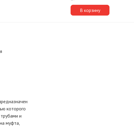
В корзину
я
предназначен
щью которого
 трубами и
на муфта,