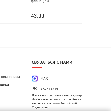
фланец 50
фланец 110
43.00
243.00
М
СВЯЗАТЬСЯ С НАМИ
 компаниям
MAX
вщика
ВКонтакте
Для связи используем мессенджер
MAX и иные сервисы, разрешённые
законодательством Российской
Федерации.