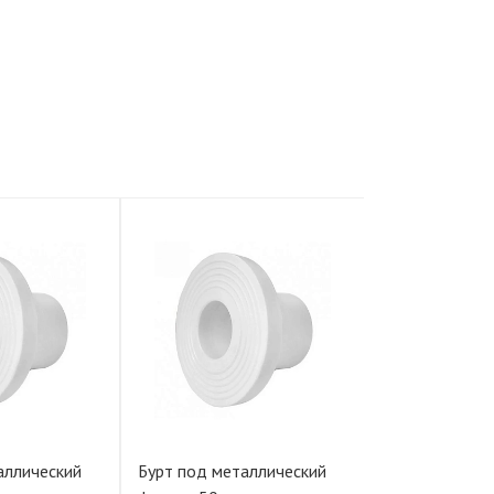
аллический
Бурт под металлический
Бурт под мета